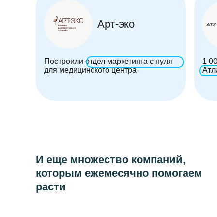
Арт-эко
Построили отдел маркетинга с нуля
1 0
для медицинского центра
Атл
И еще множество компаний,
которым ежемесячно помогаем
расти