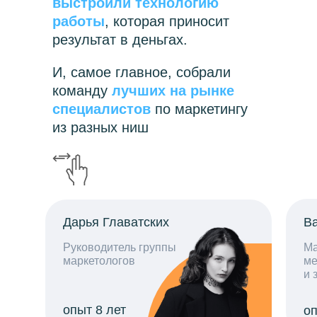
выстроили технологию
работы
, которая приносит
результат в деньгах.
И, самое главное, собрали
команду
лучших на рынке
специалистов
по маркетингу
из разных ниш
Дарья Главатских
В
Руководитель группы
Ма
маркетологов
ме
и 
опыт 8 лет
оп